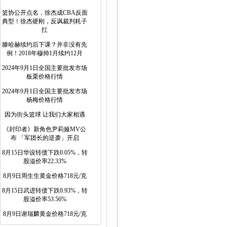
篮协公开点名，徐杰成CBA反面
典型！徐杰硬刚，反讽裁判耗子
扛
滕哈赫续约后下课？并非没有先
例！2018年穆帅1月续约12月
2024年9月1日全国主要批发市场
板栗价格行情
2024年9月1日全国主要批发市场
杨梅价格行情
因为街头篮球 让我们大家相遇
《封印者》新角色尹莉娅MV公
布 「军团长的逆袭」开启
8月15日华设转债下跌0.05%，转
股溢价率22.33%
8月9日周生生黄金价格718元/克
8月15日武进转债下跌0.93%，转
股溢价率53.56%
8月9日谢瑞麟黄金价格718元/克