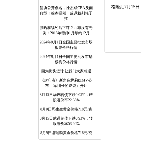
格隆汇7月15日
篮协公开点名，徐杰成CBA反面
典型！徐杰硬刚，反讽裁判耗子
扛
滕哈赫续约后下课？并非没有先
例！2018年穆帅1月续约12月
2024年9月1日全国主要批发市场
板栗价格行情
2024年9月1日全国主要批发市场
杨梅价格行情
因为街头篮球 让我们大家相遇
《封印者》新角色尹莉娅MV公
布 「军团长的逆袭」开启
8月15日华设转债下跌0.05%，转
股溢价率22.33%
8月9日周生生黄金价格718元/克
8月15日武进转债下跌0.93%，转
股溢价率53.56%
8月9日谢瑞麟黄金价格718元/克