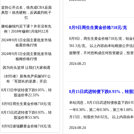
篮协公开点名，徐杰成CBA反面
典型！徐杰硬刚，反讽裁判耗子
扛
滕哈赫续约后下课？并非没有先
8月9日周生生黄金价格718元/克
例！2018年穆帅1月续约12月
8月9日，周生生黄金价格718元/克，铂
2024年9月1日全国主要批发市场
板栗价格行情
561.5元/克。 以上内容由本站根据公开
据整理，不对您构成任何投资建议，投资有风
2024年9月1日全国主要批发市场
杨梅价格行情
2024-08-25
因为街头篮球 让我们大家相遇
《封印者》新角色尹莉娅MV公
布 「军团长的逆袭」开启
8月15日华设转债下跌0.05%，转
8月15日武进转债下跌0.93%，转股溢
股溢价率22.33%
本站消息，8月15日武进转债收盘下跌0.93
8月9日周生生黄金价格718元/克
一年0.30%，第二年0.50%，第三年1.0
8月15日武进转债下跌0.93%，转
月15日，转股价为8.02元。 以上内容由本站根
股溢价率53.56%
8月9日谢瑞麟黄金价格718元/克
2024-08-24