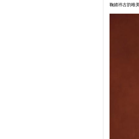
鞠婧祎古韵唯