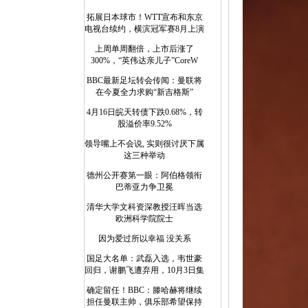
拓展日本球市！WTT宣布和东京
电视台续约，横滨冠军赛8月上演
上周单周翻倍，上市后涨了
300%，“英伟达亲儿子”CoreW
BBC最新足坛转会传闻：曼联将
在今夏全力求购“新吉格斯”
4月16日皖天转债下跌0.68%，转
股溢价率9.52%
领导嘴上不会说, 实则很讨厌下属
这三种举动
德州公开赛第一眼：阿伯格领衔
巴蒂亚力争卫冕
清华大学文科资深教授汪晖当选
欧洲科学院院士
因为爱过所以幸福 没关系
国足大名单：武磊入选，韦世豪
回归，谢鹏飞遭弃用，10月3日集
确定留任！BBC：滕哈赫将继续
担任曼联主帅，俱乐部希望保持