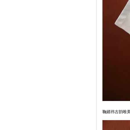
鞠婧祎古韵唯