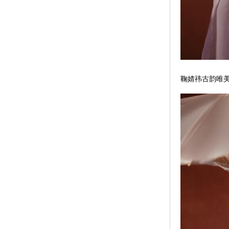
鞠婧祎古韵唯