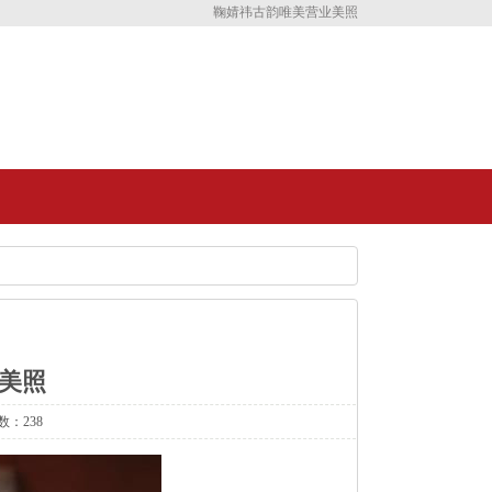
鞠婧祎古韵唯美营业美照
美照
数：238