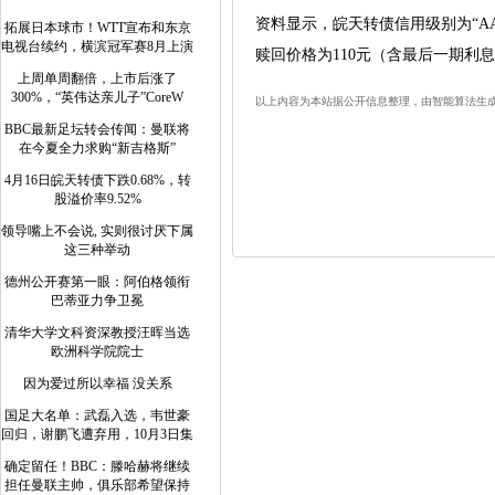
资料显示，皖天转债信用级别为“AA+”
拓展日本球市！WTT宣布和东京
电视台续约，横滨冠军赛8月上演
赎回价格为110元（含最后一期利息
上周单周翻倍，上市后涨了
300%，“英伟达亲儿子”CoreW
以上内容为本站据公开信息整理，由智能算法生成（网信算
BBC最新足坛转会传闻：曼联将
在今夏全力求购“新吉格斯”
4月16日皖天转债下跌0.68%，转
股溢价率9.52%
领导嘴上不会说, 实则很讨厌下属
这三种举动
德州公开赛第一眼：阿伯格领衔
巴蒂亚力争卫冕
清华大学文科资深教授汪晖当选
欧洲科学院院士
因为爱过所以幸福 没关系
国足大名单：武磊入选，韦世豪
回归，谢鹏飞遭弃用，10月3日集
确定留任！BBC：滕哈赫将继续
担任曼联主帅，俱乐部希望保持